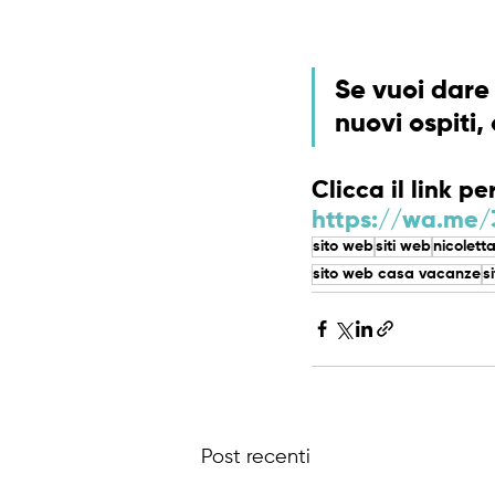
Se vuoi dare 
nuovi ospiti,
Clicca il link 
https://wa.me/
sito web
siti web
nicolett
sito web casa vacanze
s
Post recenti