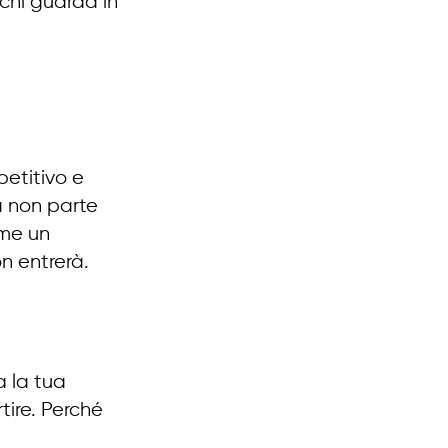
chi guarda in 
etitivo e 
a non parte 
me un 
on entrerà.
a la tua 
tire. Perché 