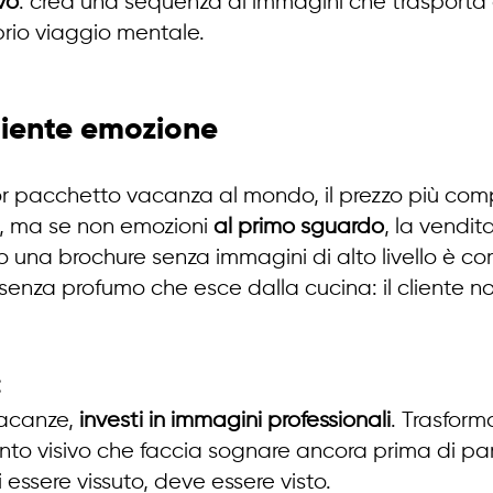
vo
: crea una sequenza di immagini che trasporta 
prio viaggio mentale.
niente emozione
ior pacchetto vacanza al mondo, il prezzo più comp
i, ma se non emozioni 
al primo sguardo
, la vendit
 una brochure senza immagini di alto livello è co
o senza profumo che esce dalla cucina: il cliente n
:
acanze, 
investi in immagini professionali
. Trasform
onto visivo che faccia sognare ancora prima di par
 essere vissuto, deve essere visto.