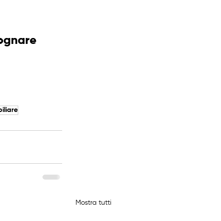
sognare 
iliare
Mostra tutti