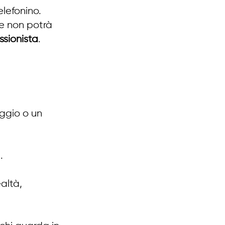
elefonino.
e non potrà 
ssionista
.
ggio o un 
.
altà, 