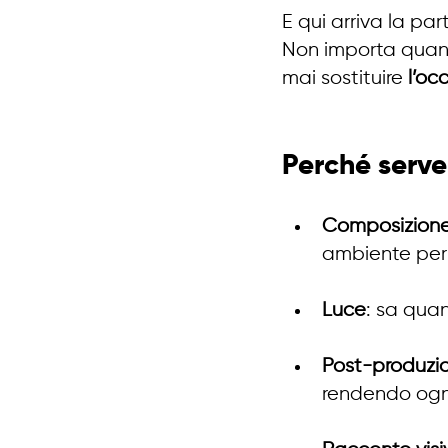
E qui arriva la par
Non importa quant
mai sostituire 
l’oc
Perché serve
Composizion
ambiente per 
Luce
: sa quan
Post-produzi
rendendo ogni 