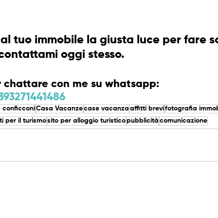
al tuo immobile la giusta luce per fare 
 contattami oggi stesso. 
per chattare con me su whatsapp: 
393271441486
a conficconi
Casa Vacanze
case vacanza
affitti brevi
fotografia immob
iti per il turismo
sito per alloggio turistico
pubblicità
comunicazione